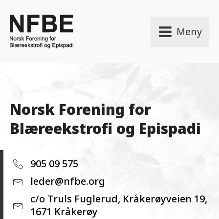
Meny
Norsk Forening for
Blæreekstrofi og Epispadi
905 09 575
leder@nfbe.org
c/o Truls Fuglerud, Kråkerøyveien 19,
1671 Kråkerøy