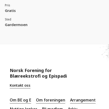
Pris
Gratis
Sted
Gardermoen
Norsk Forening for
Blæreekstrofi og Epispadi
Kontakt oss
Om BE og E
Om foreningen
Arrangement
Nyttige lenker
Bli medlem
Arkiv