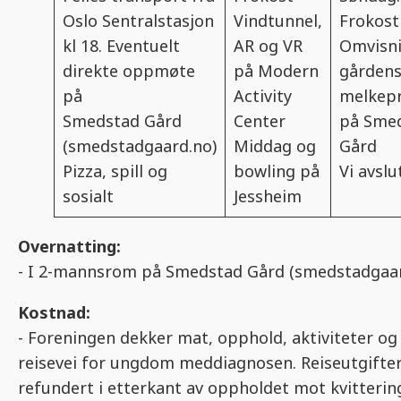
Oslo Sentralstasjon
Vindtunnel,
Frokost
kl 18. Eventuelt
AR og VR
Omvisni
direkte oppmøte
på Modern
gården
på
Activity
melkep
Smedstad Gård
Center
på Sme
(smedstadgaard.no)
Middag og
Gård
Pizza, spill og
bowling på
Vi avslu
sosialt
Jessheim
Overnatting:
- I 2-mannsrom på Smedstad Gård (smedstadgaar
Kostnad:
- Foreningen dekker mat, opphold, aktiviteter og
reisevei for ungdom meddiagnosen. Reiseutgifter 
refundert i etterkant av oppholdet mot kvittering